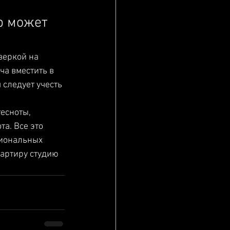
р может 
веркой на 
а вместить в 
 следует учесть 
есноты, 
а. Все это 
сиональных 
вартиру студию 