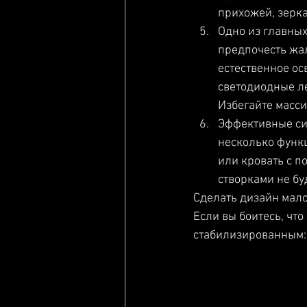
прихожей, зерк
Одно из главны
предпочесть жал
естественное ос
светодиодные ле
Избегайте масси
Эффективные сис
несколько функц
или кровать с 
створками не бу
Сделать дизайн мало
Если вы боитесь, чт
стабилизированным: 