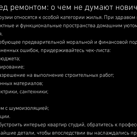
ед ремонтом: о чем не думают нови
рузии относятся к особой категории жилья. При здравом
актные и функциональные пространства домашним уютом,
. 
ребующее предварительной моральной и финансовой под
аненных ошибок, придерживайтесь чек-листа:
бюджета;
нирование;
разрешение на выполнение строительных работ;
енных материалов;
ктрики, сантехники;
м с шумоизоляцией;
ции.
бустроить интерьер квартир студий, обратитесь к профес
чайшие детали, чтобы впоследствии вы наслаждались п