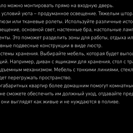
ало можно монтировать прямо на входную дверь.
х условий уюта – продуманное освещение. Тяжелым штор
юзи или тканевые ролеты. Используйте различные источ
вещение, основной свет, настенные бра, настольные ламп
нты. Это поможет разделить зоны для работы, отдыха или
вные подвесные конструкции в виде люстр.
темы хранения. Выбирайте мебель, которая будет выпо
ий. Например, диван с ящиками для хранения, стол с т
подъемным механизмом. Мебель с тонкими линиями, стек
дет перегружать пространство.
габаритных квартир более домашним помогут комнатные
о не сможете обеспечить им должный уход, отдавайте пре
они выглядят как живые и не нуждаются в поливе.