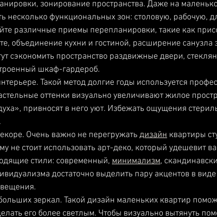
анировки, зонирование пространства. Даже на маленьк
ь несколько функциональных зон: столовую, рабочую, для
уйте различные приемы перепланировки, такие как прис
те, объединение кухни и гостиной, расширение санузла з
ут сэкономить пространство раздвижные двери, стекля
строенный шкаф-гардероб. 
интерьере. Такой метод долгие годы используется проф
стельные оттенки визуально увеличивают жилое простр
уха», привносят в него уют. Избежать ощущения стериль
.
екоре. Очень важно не перегружать 
дизайн
 квартиры с
му не стоит использовать арт-деко, который удешевит ва
одящие стили: современный, 
минимализм
, скандинавски
видуализма достаточно выделить пару акцентов в виде
свещения.
больших зеркал. Такой дизайн маленьких квартир помож
делать его более светлым. Чтобы визуально вытянуть по