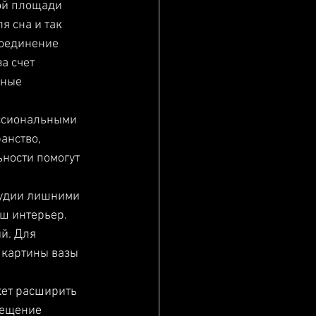
ой площади 
 сна и так 
оединение 
а счет 
нные 
ессиональными 
анство, 
ности помогут 
тудии лишними 
ш интерьер. 
й. Для 
 картины вазы 
ет расширить 
мещение 