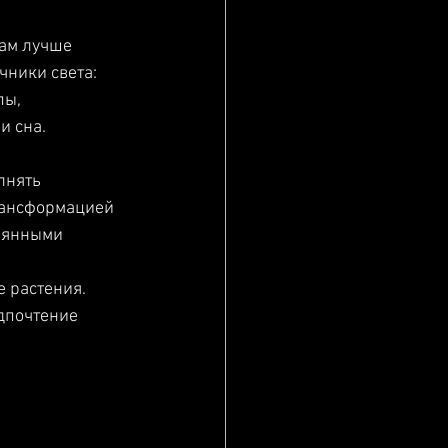
ам лучше 
ники света: 
ы, 
 сна. 
лнять 
рансформацией 
лянными 
 растения. 
дпочтение 