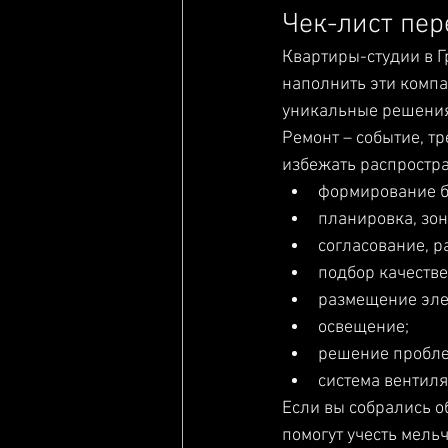
Чек-лист пер
Квартиры-студии в Г
наполнить эти комп
уникальные решения
Ремонт – событие, т
избежать распростр
формирование 
планировка, зо
согласование, 
подбор качеств
размещение эле
освещение;
решение пробле
система вентиля
Если вы собрались о
помогут учесть мель