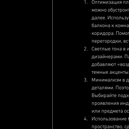
Оптимизация пл
можно обустроит
далее. Использ
балкона к комна
коридора. Помог
перегородки, в
Светлые тона в 
дизайнерами. Па
добавляют «возд
темные акценты
Минимализм в д
деталями. Поэто
Выбирайте подх
проявления инди
или предмета о
Использование 
пространство, с