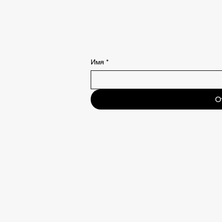
Имя
*
О