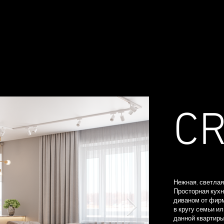
УСЛУГИ И ЦЕНЫ
ПОРТФОЛИО
БЛОГ
C
Нежная, светлая
Просторная кухн
диваном от фирм
в кругу семьи и
данной квартиры