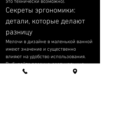
это технически возможно).
Секреты эргономики: 
детали, которые делают 
разницу
Мелочи в дизайне в маленькой ванной 
имеют значение и существенно 
влияют на удобство использования. 
Выбирайте плоские, вертикальные 
модели полотенцесушителя, которые 
занимают минимум места, но 
эффективно сушат полотенца. Вместо 
напольных стаканчиков для щеток и 
мыльниц используйте настенные 
держатели. Если речь о входной двери 
в ванную, раздвижная модель 
экономит место в коридоре и внутри 
ванной.