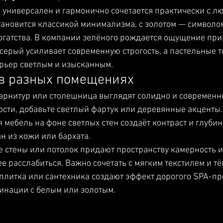
универсален и гармонично сочетается практически с лю
становится классикой минимализма, с золотом — символо
огатства. В компании зелёного рождается ощущение при
 серый усиливает современную строгость, а пастельные т
ерьер светлым и изысканным.
в разных помещениях
арнитур или столешница выглядят солидно и современно
сти, добавьте светлый фартук или деревянные акценты.
я мебель на фоне светлых стен создаёт контраст и глубин
 из кожи или бархата.
 стены или потолок придают пространству камерность и 
е расслабиться. Важно сочетать с мягким текстилем и т
плитка или сантехника создают эффект дорогого SPA-про
инации с белым или золотым.