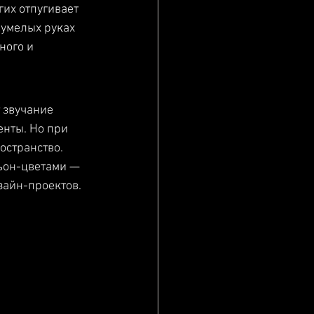
их отпугивает 
 умелых руках 
ного и 
 звучание 
енты. Но при 
странство. 
ьон-цветами — 
зайн-проектов.