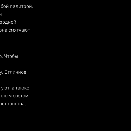
бой палитрой. 
м 
родной 
она смягчают 
. Чтобы 
у. Отличное 
уют, а также 
ёплым светом.
странства, 