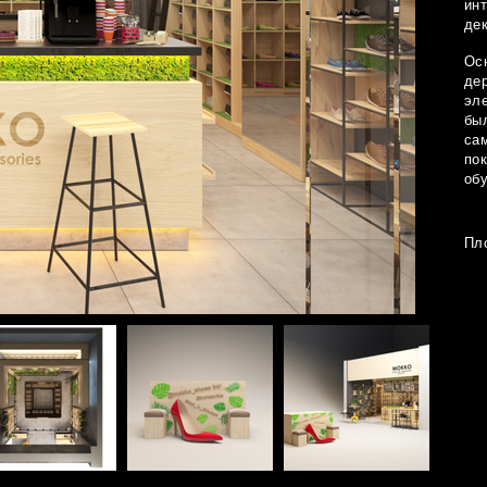
инт
де
Ос
де
эле
был
сам
по
обу
Пло