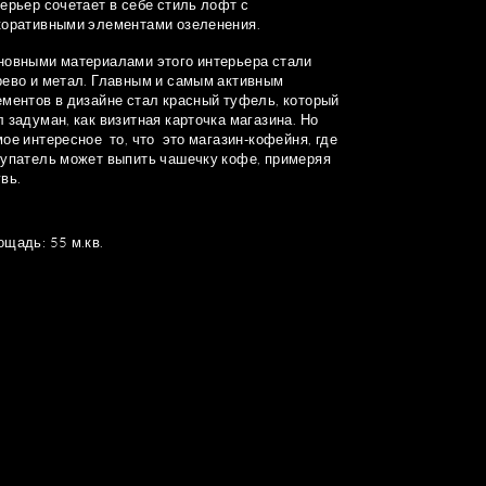
ерьер сочетает в себе стиль лофт с
коративными элементами озеленения.
новными материалами этого интерьера стали
рево и метал. Главным и самым активным
ментов в дизайне стал красный туфель, который
 задуман, как визитная карточка магазина. Но
ое интересное то, что это магазин-кофейня, где
купатель может выпить чашечку кофе, примеряя
вь.
щадь: 55 м.кв.