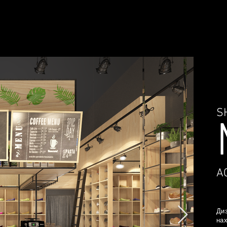
УСЛУГИ И ЦЕНЫ
ПОРТФОЛИО
БЛОГ
S
A
Диз
нах