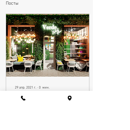
Посты
29 апр. 2021 г.
∙
0
мин.
Дизайн Verde Salad bar
Яркий и лаконичный
дизайн Verde Salad bar в г.
Херсоне. Интерьер
получился необычайно
легким, но при этом